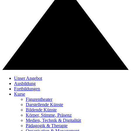
Unser Angebot
Ausbildung
Fortbildungen
Kurse
Figurentheater
Darstellende Künste
Bildende Künste
Körper, Stimme, Präsenz
Medien, Technik & Digitalität
Pädagogik & Therapie
Organisation & Management