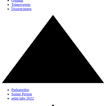
Qualität
Trägerverein
Dozent:innen
Parkstreifen
Sonne Person
artist labs 2022