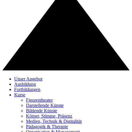
Unser Angebot
Ausbildung
Fortbildungen
Kurse
Figurentheater
Darstellende Künste
Bildende Künste
Körper, Stimme, Präsenz
Medien, Technik & Digitalität
Pädagogik & Therapie
Organisation & Management