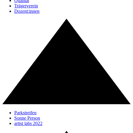
Qualität
Trägerverein
Dozent:innen
Parkstreifen
Sonne Person
artist labs 2022