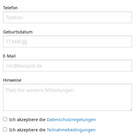
Bitte nenne Deinen Wohnort
Telefon
Bitte nenne Deine Telefonnummer
Geburtsdatum
Bitte nenne Dein Geburtsdatum
E-Mail
Bitte nenne Deine E-Mail-Anschrift. Wir geben Deine Daten nicht an Dritte weit
Hinweise
Please let us know what we can do to assist you.
Ich akzeptiere die
Datenschutzregelungen
Ich akzeptiere die
Teilnahmebedingungen