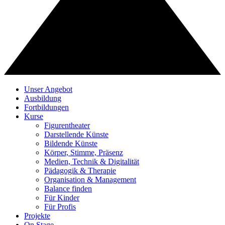
Unser Angebot
Ausbildung
Fortbildungen
Kurse
Figurentheater
Darstellende Künste
Bildende Künste
Körper, Stimme, Präsenz
Medien, Technik & Digitalität
Pädagogik & Therapie
Organisation & Management
Balance finden
Für Kinder
Für Profis
Projekte
On Stage