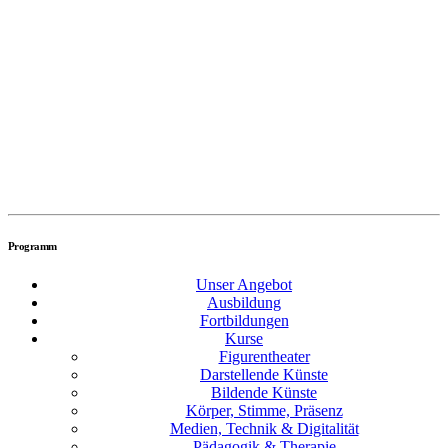
Hohe Eiche 27
44892 Bochum
Germany
+49-234-284080
Bürozeiten: Mo-Fr 8:30 bis 14:30 Uhr
info@ft-k.de
KONTAKT
Programm
Unser Angebot
Ausbildung
Fortbildungen
Kurse
Figurentheater
Darstellende Künste
Bildende Künste
Körper, Stimme, Präsenz
Medien, Technik & Digitalität
Pädagogik & Therapie