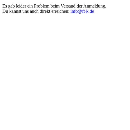
Es gab leider ein Problem beim Versand der Anmeldung.
Du kannst uns auch direkt erreichen:
info@ft-k.de
Steig ein!
Fortbildung für Profis im Bereich Figurentheater, Zusatzqualifikationen
für Pädagog:innen und Therapeut:innen, Kurse für Kunstinteressierte
und Bildungsurlauber:innen
UNSER ANGEBOT