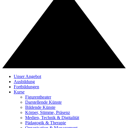
Unser Angebot
Ausbildung
Fortbildungen
Kurse
Figurentheater
Darstellende Künste
Bildende Künste
Körper, Stimme, Präsenz
Medien, Technik & Digitalität
Pädagogik & Therapie
Organisation & Management