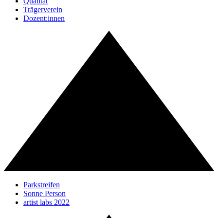
Qualität
Trägerverein
Dozent:innen
Parkstreifen
Sonne Person
artist labs 2022