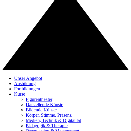
Unser Angebot
Ausbildung
Fortbildungen
Kurse
Figurentheater
Darstellende Künste
Bildende Künste
Körper, Stimme, Präsenz
Medien, Technik & Digitalität
Pädagogik & Therapie
Organisation & Management