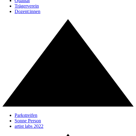
Qualität
Trägerverein
Dozent:innen
Parkstreifen
Sonne Person
artist labs 2022