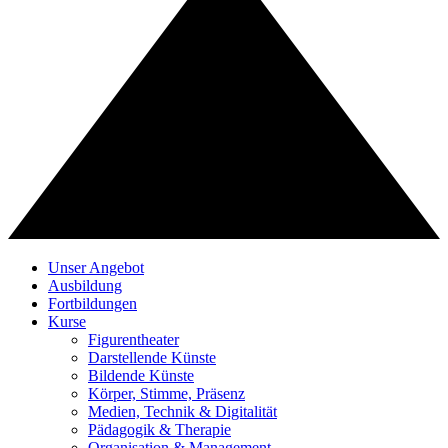
Unser Angebot
Ausbildung
Fortbildungen
Kurse
Figurentheater
Darstellende Künste
Bildende Künste
Körper, Stimme, Präsenz
Medien, Technik & Digitalität
Pädagogik & Therapie
Organisation & Management