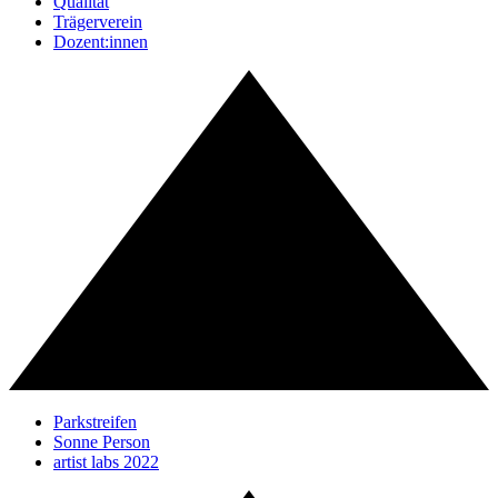
Qualität
Trägerverein
Dozent:innen
Parkstreifen
Sonne Person
artist labs 2022