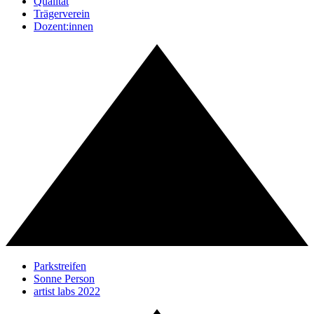
Qualität
Trägerverein
Dozent:innen
Parkstreifen
Sonne Person
artist labs 2022