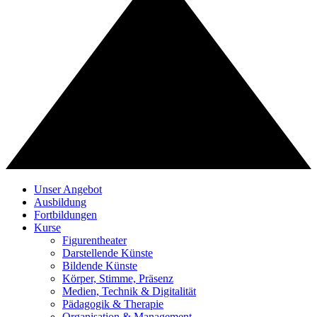
Unser Angebot
Ausbildung
Fortbildungen
Kurse
Figurentheater
Darstellende Künste
Bildende Künste
Körper, Stimme, Präsenz
Medien, Technik & Digitalität
Pädagogik & Therapie
Organisation & Management