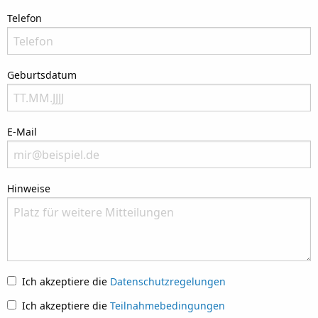
Bitte nenne Deinen Wohnort
Telefon
Bitte nenne Deine Telefonnummer
Geburtsdatum
Bitte nenne Dein Geburtsdatum
E-Mail
Bitte nenne Deine E-Mail-Anschrift. Wir geben Deine Daten nicht an Dritte weit
Hinweise
Please let us know what we can do to assist you.
Ich akzeptiere die
Datenschutzregelungen
Ich akzeptiere die
Teilnahmebedingungen