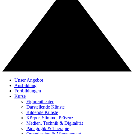
Unser Angebot
Ausbildung
Fortbildungen
Kurse
Figurentheater
Darstellende Künste
Bildende Künste
Körper, Stimme, Präsenz
Medien, Technik & Digitalität
Pädagogik & Therapie
Organisation & Management