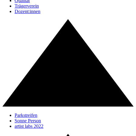
Qualität
Trägerverein
Dozent:innen
Parkstreifen
Sonne Person
artist labs 2022