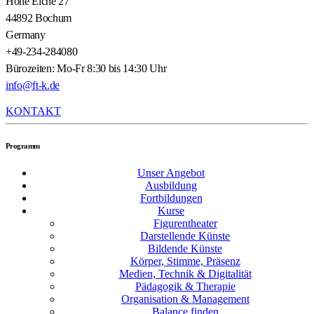
Hohe Eiche 27
44892 Bochum
Germany
+49-234-284080
Bürozeiten: Mo-Fr 8:30 bis 14:30 Uhr
info@ft-k.de
KONTAKT
Programm
Unser Angebot
Ausbildung
Fortbildungen
Kurse
Figurentheater
Darstellende Künste
Bildende Künste
Körper, Stimme, Präsenz
Medien, Technik & Digitalität
Pädagogik & Therapie
Organisation & Management
Balance finden