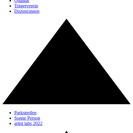
Qualität
Trägerverein
Dozent:innen
Parkstreifen
Sonne Person
artist labs 2022