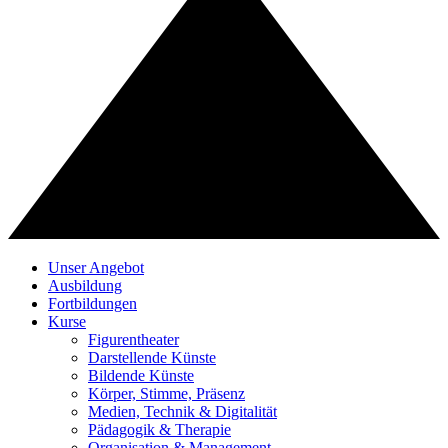
Unser Angebot
Ausbildung
Fortbildungen
Kurse
Figurentheater
Darstellende Künste
Bildende Künste
Körper, Stimme, Präsenz
Medien, Technik & Digitalität
Pädagogik & Therapie
Organisation & Management