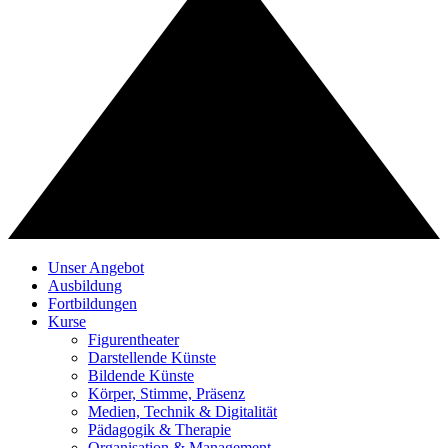
Unser Angebot
Ausbildung
Fortbildungen
Kurse
Figurentheater
Darstellende Künste
Bildende Künste
Körper, Stimme, Präsenz
Medien, Technik & Digitalität
Pädagogik & Therapie
Organisation & Management