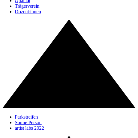
Qualität
Trägerverein
Dozent:innen
Parkstreifen
Sonne Person
artist labs 2022